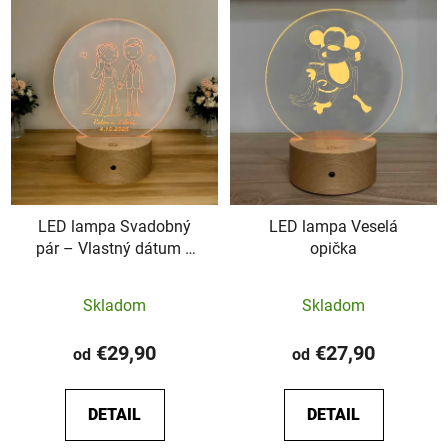
LED lampa Svadobný
LED lampa Veselá
pár – Vlastný dátum a
opička
mená
Priemerné
Skladom
Skladom
hodnotenie
produktu
€29,90
€27,90
od
od
je
5,0
DETAIL
DETAIL
z