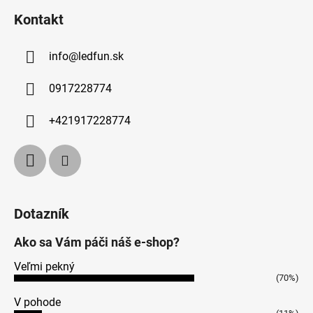
Kontakt
info
@
ledfun.sk
0917228774
+421917228774
Dotazník
Ako sa Vám páči náš e-shop?
Veľmi pekný
(70%)
V pohode