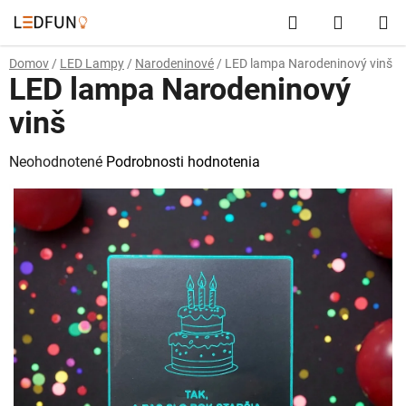
Prejsť
Hľadať
NÁKUP
na
obsah
KOŠÍK
Domov
/
LED Lampy
/
Narodeninové
/
LED lampa Narodeninový vinš
LED lampa Narodeninový
vinš
Priemerné
Neohodnotené
Podrobnosti hodnotenia
hodnotenie
produktu
je
0,0
z
5
hviezdičiek.