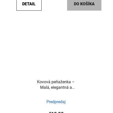
DETAIL
DO KOŠÍKA
z
5
hviezdičiek.
Kovová peňaženka –
Malá, elegantná a
praktická
Predpredaj