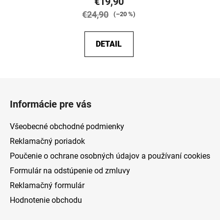
€19,90
€24,90
(–20 %)
DETAIL
Z
á
Informácie pre vás
p
ä
Všeobecné obchodné podmienky
t
Reklamačný poriadok
i
Poučenie o ochrane osobných údajov a používaní cookies
e
Formulár na odstúpenie od zmluvy
Reklamačný formulár
Hodnotenie obchodu