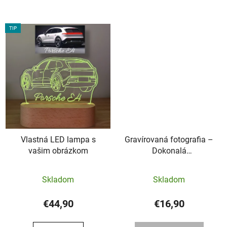
5
hviezdičiek.
TIP
Vlastná LED lampa s
Gravírovaná fotografia –
vašim obrázkom
Dokonalá
personalizovaná
Priemerné
spomienka
Skladom
Skladom
hodnotenie
produktu
€44,90
€16,90
je
5,0