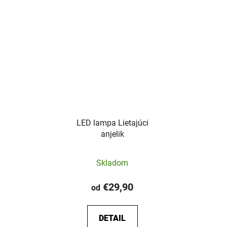
LED lampa Lietajúci
anjelik
Priemerné
Skladom
hodnotenie
produktu
€29,90
od
je
5,0
DETAIL
z