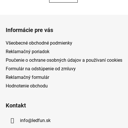
5
hviezdičiek.
Z
á
Informácie pre vás
p
ä
Všeobecné obchodné podmienky
t
Reklamačný poriadok
i
Poučenie o ochrane osobných údajov a používaní cookies
e
Formulár na odstúpenie od zmluvy
Reklamačný formulár
Hodnotenie obchodu
Kontakt
info
@
ledfun.sk