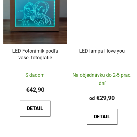
LED Fotorámik podľa
LED lampa I love you
vašej fotografie
Priemerné
Skladom
Na objednávku do 2-5 prac.
hodnotenie
dní
produktu
€42,90
je
€29,90
od
5,0
DETAIL
z
DETAIL
5
hviezdičiek.