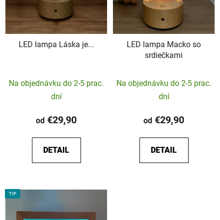
LED lampa Láska je...
LED lampa Macko so
srdiečkami
Priemerné
Na objednávku do 2-5 prac.
Na objednávku do 2-5 prac.
hodnotenie
dní
dní
produktu
je
€29,90
€29,90
od
od
5,0
z
DETAIL
DETAIL
5
hviezdičiek.
TIP