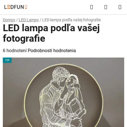
Prejsť
Hľadať
NÁKUP
na
obsah
KOŠÍK
Domov
/
LED Lampy
/
LED lampa podľa vašej fotografie
LED lampa podľa vašej
fotografie
Priemerné
6 hodnotení
Podrobnosti hodnotenia
hodnotenie
TIP
produktu
je
5,0
z
5
hviezdičiek.