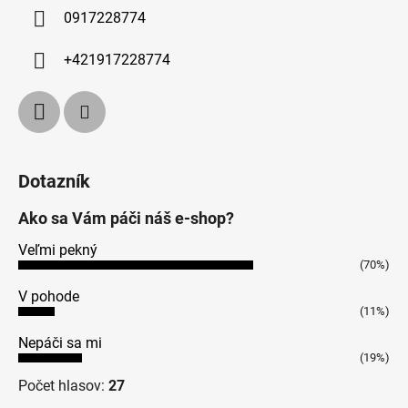
0917228774
+421917228774
Dotazník
Ako sa Vám páči náš e-shop?
Veľmi pekný
(70%)
V pohode
(11%)
Nepáči sa mi
(19%)
Počet hlasov:
27