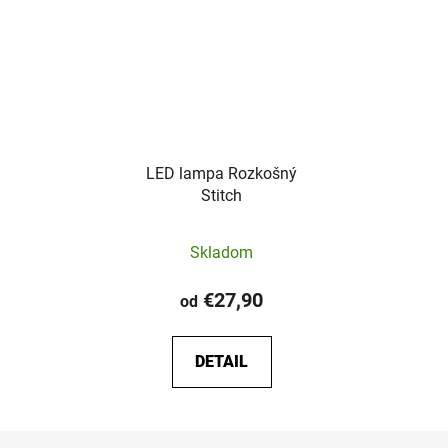
LED lampa Rozkošný
Stitch
Priemerné
Skladom
hodnotenie
produktu
€27,90
od
je
5,0
DETAIL
z
5
hviezdičiek.
Z