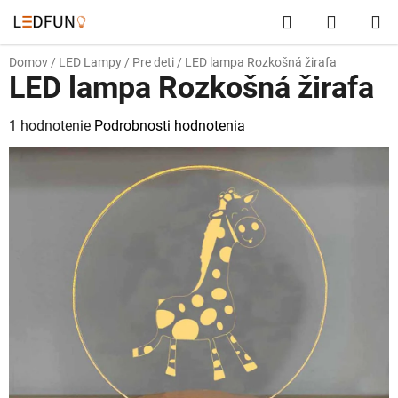
Prejsť
Hľadať
NÁKUP
na
obsah
KOŠÍK
Domov
/
LED Lampy
/
Pre deti
/
LED lampa Rozkošná žirafa
LED lampa Rozkošná žirafa
Priemerné
1 hodnotenie
Podrobnosti hodnotenia
hodnotenie
produktu
je
5,0
z
5
hviezdičiek.