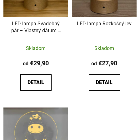
LED lampa Svadobný
LED lampa Rozkošný lev
pár – Vlastný dátum a
mená
Priemerné
Priemerné
Skladom
Skladom
hodnotenie
hodnotenie
produktu
produktu
€29,90
€27,90
od
od
je
je
5,0
5,0
DETAIL
DETAIL
z
z
5
5
hviezdičiek.
hviezdičiek.