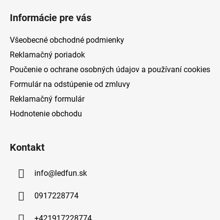
á
Informácie pre vás
p
ä
Všeobecné obchodné podmienky
t
Reklamačný poriadok
i
Poučenie o ochrane osobných údajov a používaní cookies
e
Formulár na odstúpenie od zmluvy
Reklamačný formulár
Hodnotenie obchodu
Kontakt
info
@
ledfun.sk
0917228774
+421917228774