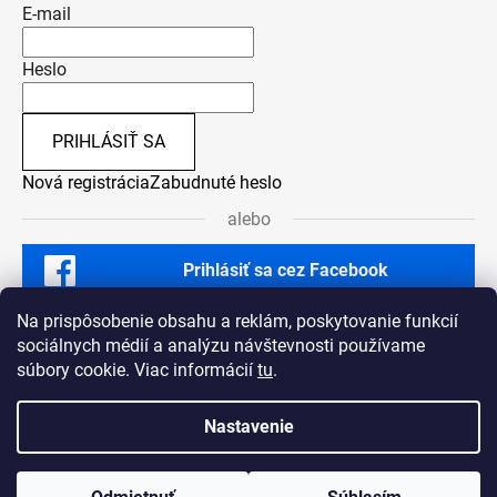
E-mail
Heslo
PRIHLÁSIŤ SA
Nová registrácia
Zabudnuté heslo
alebo
Prihlásiť sa cez Facebook
Na prispôsobenie obsahu a reklám, poskytovanie funkcií
sociálnych médií a analýzu návštevnosti používame
súbory cookie. Viac informácií
tu
.
Nastavenie
Vytvoril Shoptet
Vážení zákazníci, pre veľký záujem o moje produkty trvá výroba o