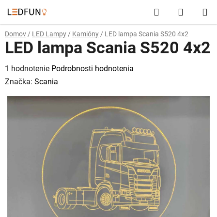
Prejsť
Hľadať
NÁKUP
na
obsah
KOŠÍK
Domov
/
LED Lampy
/
Kamióny
/
LED lampa Scania S520 4x2
LED lampa Scania S520 4x2
Priemerné
1 hodnotenie
Podrobnosti hodnotenia
hodnotenie
Značka:
Scania
produktu
je
5,0
z
5
hviezdičiek.