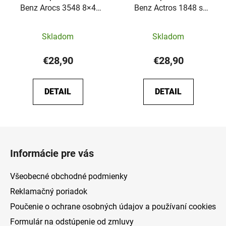
Benz Arocs 3548 8×4
Benz Actros 1848 s
betónová pumpa
návesom
Priemerné
Priemerné
Skladom
Skladom
hodnotenie
hodnotenie
produktu
produktu
€28,90
€28,90
je
je
5,0
5,0
DETAIL
DETAIL
z
z
5
5
hviezdičiek.
hviezdičiek.
Z
á
Informácie pre vás
p
ä
Všeobecné obchodné podmienky
t
Reklamačný poriadok
i
Poučenie o ochrane osobných údajov a používaní cookies
e
Formulár na odstúpenie od zmluvy