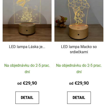
LED lampa Láska je...
LED lampa Macko so
srdiečkami
Priemerné
Na objednávku do 2-5 prac.
Na objednávku do 2-5 prac.
hodnotenie
dní
dní
produktu
je
€29,90
€29,90
od
od
5,0
z
DETAIL
DETAIL
5