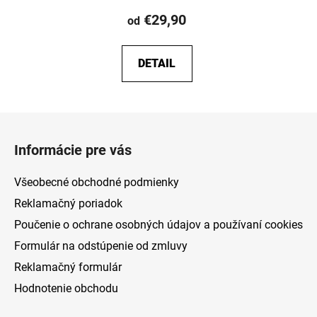
produktu
€29,90
od
je
5,0
DETAIL
z
5
hviezdičiek.
Z
á
Informácie pre vás
p
ä
Všeobecné obchodné podmienky
t
Reklamačný poriadok
i
Poučenie o ochrane osobných údajov a používaní cookies
e
Formulár na odstúpenie od zmluvy
Reklamačný formulár
Hodnotenie obchodu