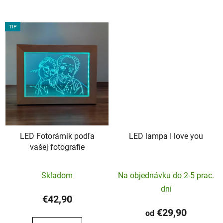
hviezdičiek.
TIP
LED Fotorámik podľa
LED lampa I love you
vašej fotografie
Priemerné
Skladom
Na objednávku do 2-5 prac.
hodnotenie
dní
produktu
€42,90
je
€29,90
od
5,0