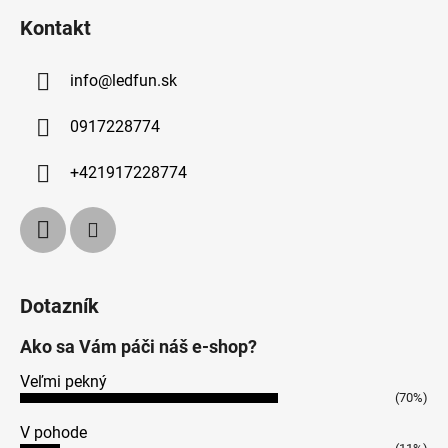
Kontakt
info
@
ledfun.sk
0917228774
+421917228774
Dotazník
Ako sa Vám páči náš e-shop?
Veľmi pekný
(70%)
V pohode