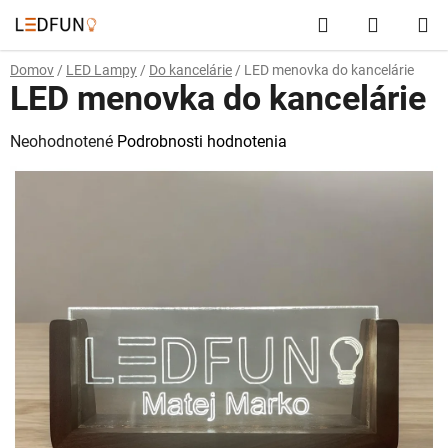
Prejsť
Hľadať
NÁKUP
na
obsah
KOŠÍK
Domov
/
LED Lampy
/
Do kancelárie
/
LED menovka do kancelárie
LED menovka do kancelárie
Priemerné
Neohodnotené
Podrobnosti hodnotenia
hodnotenie
produktu
je
0,0
z
5
hviezdičiek.