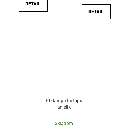
DETAIL
z
DETAIL
5
hviezdičiek.
LED lampa Lietajúci
anjelik
Priemerné
Skladom
hodnotenie