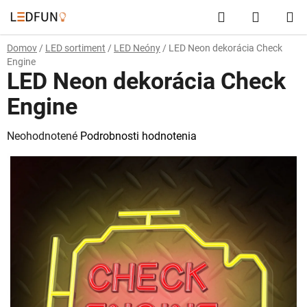
Prejsť
Hľadať
NÁKUP
na
obsah
KOŠÍK
Domov
/
LED sortiment
/
LED Neóny
/
LED Neon dekorácia Check
Engine
LED Neon dekorácia Check
Engine
Priemerné
Neohodnotené
Podrobnosti hodnotenia
hodnotenie
produktu
je
0,0
z
5
hviezdičiek.