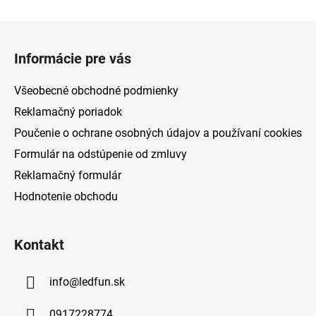
Z
á
Informácie pre vás
p
ä
Všeobecné obchodné podmienky
t
Reklamačný poriadok
i
Poučenie o ochrane osobných údajov a používaní cookies
e
Formulár na odstúpenie od zmluvy
Reklamačný formulár
Hodnotenie obchodu
Kontakt
info
@
ledfun.sk
0917228774