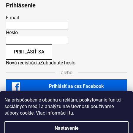
Prihlásenie
E-mail
Heslo
PRIHLÁSIŤ SA
Nová registrácia
Zabudnuté heslo
alebo
Prihlásiť sa cez Facebook
Na prispôsobenie obsahu a reklám, poskytovanie funkcií
sociálnych médií a analýzu návštevnosti používame
súbory cookie. Viac informácií
tu
.
Nastavenie