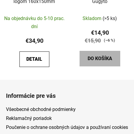
logom 160x150mm
Gugýto
Priemerné
Na objednávku do 5-10 prac.
Skladom
(>5 ks)
hodnotenie
dní
produktu
€14,90
je
€34,90
€15,90
(–6 %)
5,0
z
DO KOŠÍKA
DETAIL
5
hviezdičiek.
Z
á
Informácie pre vás
p
ä
Všeobecné obchodné podmienky
t
Reklamačný poriadok
i
Poučenie o ochrane osobných údajov a používaní cookies
e