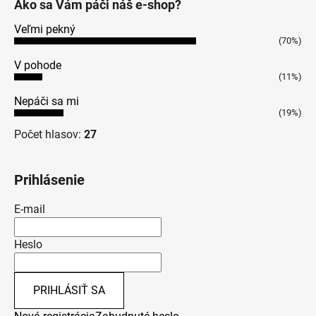
Ako sa Vám páči náš e-shop?
Veľmi pekný
(70%)
V pohode
(11%)
Nepáči sa mi
(19%)
Počet hlasov:
27
Prihlásenie
E-mail
Heslo
PRIHLÁSIŤ SA