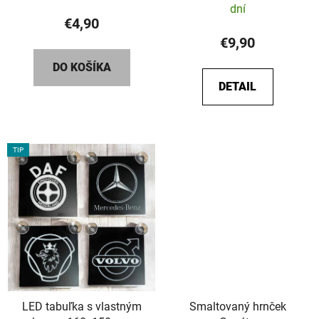
dní
€4,90
€9,90
DO KOŠÍKA
DETAIL
TIP
LED tabuľka s vlastným
Smaltovaný hrnček