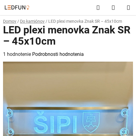
Prejsť
Hľadať
NÁKUP
na
obsah
KOŠÍK
Domov
/
Do kamiónov
/
LED plexi menovka Znak SR – 45x10cm
LED plexi menovka Znak SR
– 45x10cm
Priemerné
1 hodnotenie
Podrobnosti hodnotenia
hodnotenie
produktu
je
5,0
z
5
hviezdičiek.