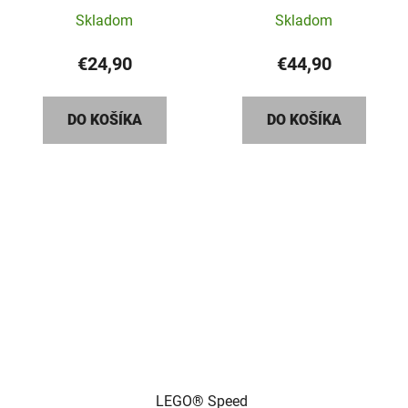
Alpine F1® Team A524
Sauber F1® Team C44
Skladom
Skladom
€24,90
€44,90
DO KOŠÍKA
DO KOŠÍKA
LEGO® Speed