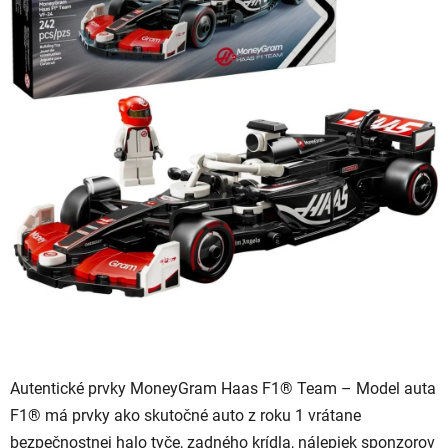
hviezdičiek.
Autentické prvky MoneyGram Haas F1® Team – Model auta
F1® má prvky ako skutočné auto z roku 1 vrátane
bezpečnostnej halo tyče, zadného krídla, nálepiek sponzorov