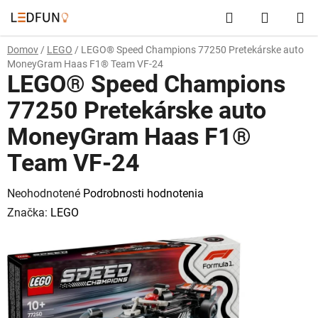
Prejsť
Hľadať
NÁKUP
na
obsah
KOŠÍK
Domov
/
LEGO
/
LEGO® Speed Champions 77250 Pretekárske auto
MoneyGram Haas F1® Team VF-24
LEGO® Speed Champions
77250 Pretekárske auto
MoneyGram Haas F1®
Team VF-24
Priemerné
Neohodnotené
Podrobnosti hodnotenia
hodnotenie
Značka:
LEGO
produktu
je
0,0
z
5