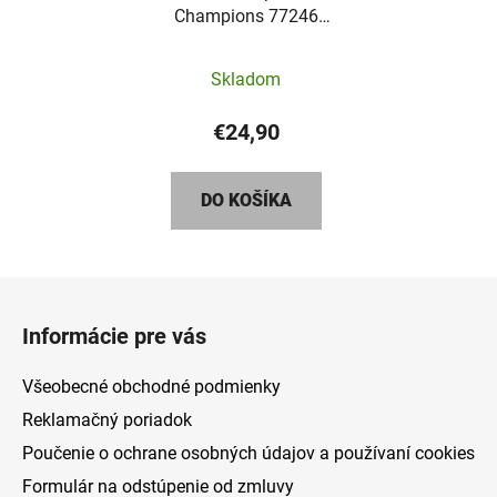
Champions 77246
Pretekárske auto Visa
Cash App RB VCARB 01
Skladom
F1®
€24,90
DO KOŠÍKA
Z
á
Informácie pre vás
p
ä
Všeobecné obchodné podmienky
t
Reklamačný poriadok
i
Poučenie o ochrane osobných údajov a používaní cookies
e
Formulár na odstúpenie od zmluvy