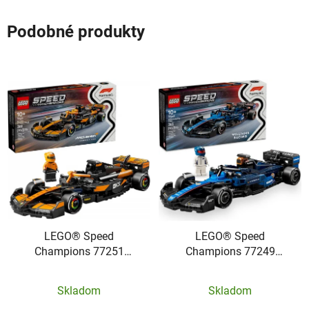
Podobné produkty
LEGO® Speed
LEGO® Speed
Champions 77251
Champions 77249
Pretekárske auto
Pretekárske auto
McLaren F1® Team
Williams Racing FW46
Skladom
Skladom
MCL38
F1®