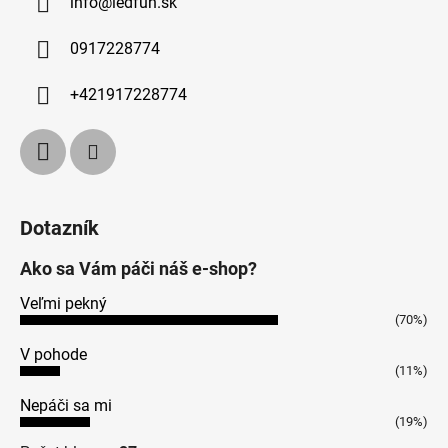
info
@
ledfun.sk
0917228774
+421917228774
Dotazník
Ako sa Vám páči náš e-shop?
Veľmi pekný
(70%)
V pohode
(11%)
Nepáči sa mi
(19%)