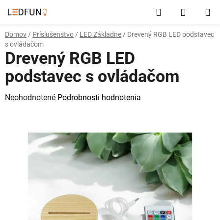
Prejsť
Hľadať
NÁKUP
na
obsah
KOŠÍK
Domov
/
Príslušenstvo
/
LED Základne
/
Drevený RGB LED podstavec
s ovládačom
Drevený RGB LED
podstavec s ovládačom
Priemerné
Neohodnotené
Podrobnosti hodnotenia
hodnotenie
produktu
je
0,0
z
5
hviezdičiek.