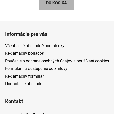
DO KOŠÍKA
Z
á
Informácie pre vás
p
ä
Všeobecné obchodné podmienky
t
Reklamačný poriadok
i
Poučenie o ochrane osobných údajov a používaní cookies
e
Formulár na odstúpenie od zmluvy
Reklamačný formulár
Hodnotenie obchodu
Kontakt