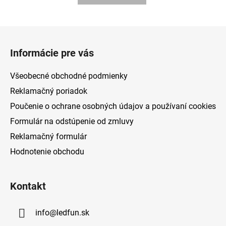
Z
á
Informácie pre vás
p
ä
Všeobecné obchodné podmienky
t
Reklamačný poriadok
i
Poučenie o ochrane osobných údajov a používaní cookies
e
Formulár na odstúpenie od zmluvy
Reklamačný formulár
Hodnotenie obchodu
Kontakt
info
@
ledfun.sk