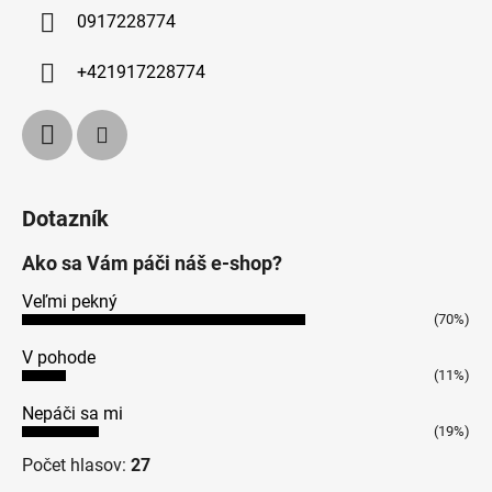
0917228774
+421917228774
Dotazník
Ako sa Vám páči náš e-shop?
Veľmi pekný
(70%)
V pohode
(11%)
Nepáči sa mi
(19%)
Počet hlasov:
27