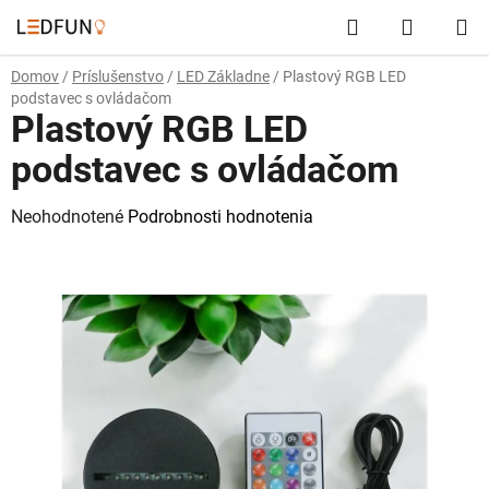
Prejsť
Hľadať
NÁKUP
na
obsah
KOŠÍK
Domov
/
Príslušenstvo
/
LED Základne
/
Plastový RGB LED
podstavec s ovládačom
Plastový RGB LED
podstavec s ovládačom
Priemerné
Neohodnotené
Podrobnosti hodnotenia
hodnotenie
produktu
je
0,0
z
5
hviezdičiek.