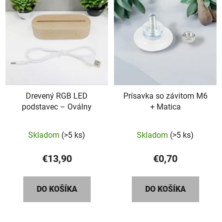
Drevený RGB LED
Prísavka so závitom M6
podstavec – Oválny
+ Matica
Skladom
(>5 ks)
Skladom
(>5 ks)
€13,90
€0,70
DO KOŠÍKA
DO KOŠÍKA