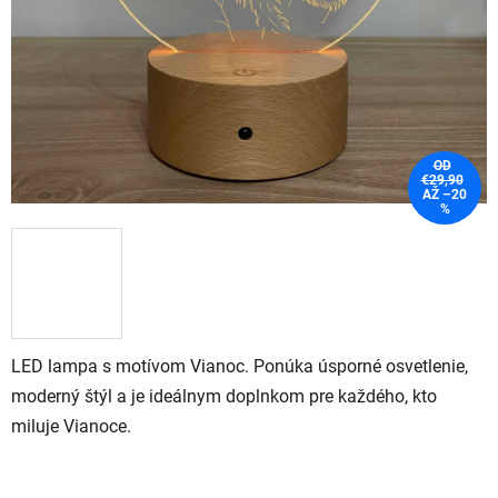
OD
€29,90
AŽ –20
%
LED lampa s motívom Vianoc. Ponúka úsporné osvetlenie,
moderný štýl a je ideálnym doplnkom pre každého, kto
miluje Vianoce.