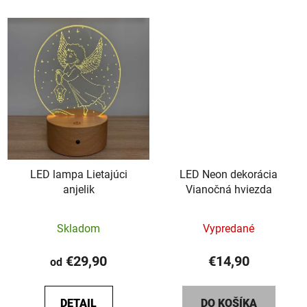
LED lampa Lietajúci
LED Neon dekorácia
anjelik
Vianočná hviezda
Priemerné
Skladom
Vypredané
hodnotenie
produktu
€29,90
€14,90
od
je
5,0
DETAIL
DO KOŠÍKA