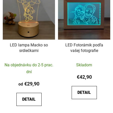
LED lampa Macko so
LED Fotorámik podľa
srdiečkami
vašej fotografie
Priemerné
Priemerné
Na objednávku do 2-5 prac.
Skladom
hodnotenie
hodnotenie
dní
produktu
produktu
€42,90
je
je
€29,90
od
5,0
5,0
DETAIL
z
z
DETAIL
5
5
hviezdičiek.
hviezdičiek.