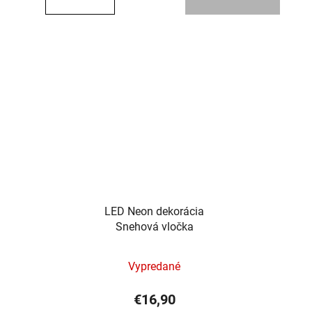
z
5
hviezdičiek.
LED Neon dekorácia
Snehová vločka
Priemerné
Vypredané
hodnotenie
produktu
€16,90
je