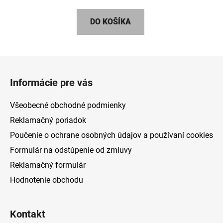
5,0
DO KOŠÍKA
z
5
hviezdičiek.
Z
á
Informácie pre vás
p
ä
Všeobecné obchodné podmienky
t
Reklamačný poriadok
i
Poučenie o ochrane osobných údajov a používaní cookies
e
Formulár na odstúpenie od zmluvy
Reklamačný formulár
Hodnotenie obchodu
Kontakt