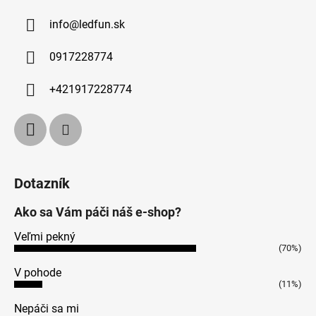
info
@
ledfun.sk
0917228774
+421917228774
Dotazník
Ako sa Vám páči náš e-shop?
Veľmi pekný
(70%)
V pohode
(11%)
Nepáči sa mi