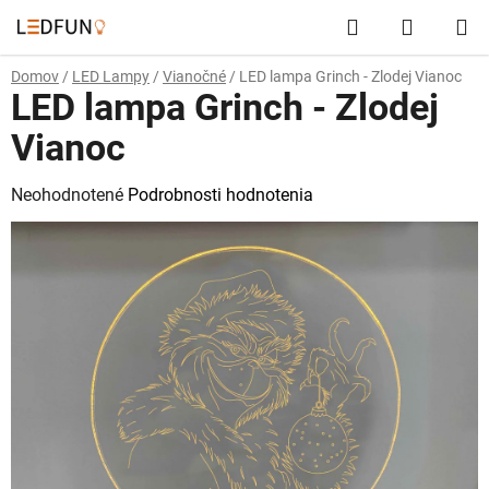
Prejsť
Hľadať
NÁKUP
na
obsah
KOŠÍK
Domov
/
LED Lampy
/
Vianočné
/
LED lampa Grinch - Zlodej Vianoc
LED lampa Grinch - Zlodej
Vianoc
Priemerné
Neohodnotené
Podrobnosti hodnotenia
hodnotenie
produktu
je
0,0
z
5
hviezdičiek.