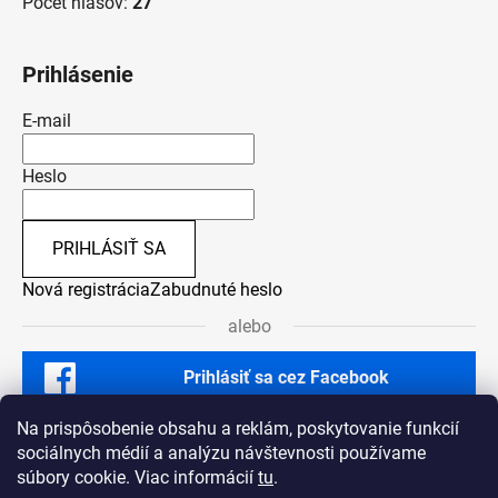
Počet hlasov:
27
Prihlásenie
E-mail
Heslo
PRIHLÁSIŤ SA
Nová registrácia
Zabudnuté heslo
alebo
Prihlásiť sa cez Facebook
Na prispôsobenie obsahu a reklám, poskytovanie funkcií
sociálnych médií a analýzu návštevnosti používame
súbory cookie. Viac informácií
tu
.