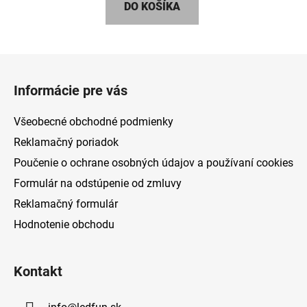
DO KOŠÍKA
Z
á
Informácie pre vás
p
ä
Všeobecné obchodné podmienky
t
Reklamačný poriadok
i
Poučenie o ochrane osobných údajov a používaní cookies
e
Formulár na odstúpenie od zmluvy
Reklamačný formulár
Hodnotenie obchodu
Kontakt