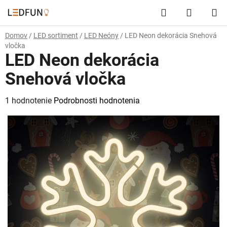
Prejsť
Hľadať
NÁKUP
na
obsah
KOŠÍK
Domov
/
LED sortiment
/
LED Neóny
/
LED Neon dekorácia Snehová
vločka
LED Neon dekorácia
Snehová vločka
Priemerné
1 hodnotenie
Podrobnosti hodnotenia
hodnotenie
produktu
je
5,0
z
5
hviezdičiek.