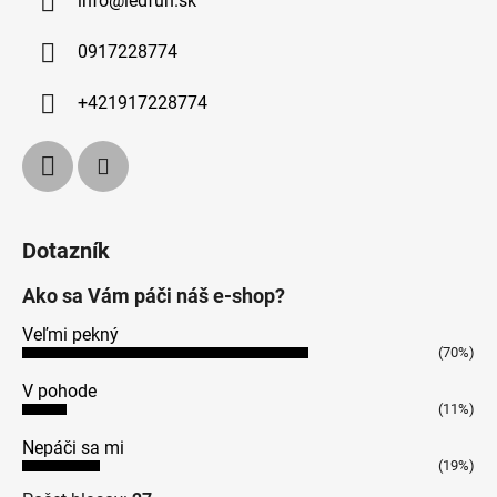
info
@
ledfun.sk
0917228774
+421917228774
Dotazník
Ako sa Vám páči náš e-shop?
Veľmi pekný
(70%)
V pohode
(11%)
Nepáči sa mi
(19%)