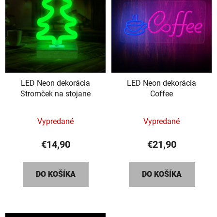
LED Neon dekorácia
LED Neon dekorácia
Stromček na stojane
Coffee
Priemerné
Vypredané
Vypredané
hodnotenie
produktu
€14,90
€21,90
je
5,0
DO KOŠÍKA
DO KOŠÍKA
z
5
hviezdičiek.