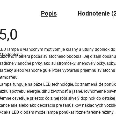
Popis
Hodnotenie (2
5,0
Priemerné
LED lampa s vianočným motívom je krásny a útulný doplnok do
hodnotenie
2 hodnotenia
produktu
každého interiéru počas sviatočného obdobia. Jej dizajn obsahu
e
tradičné vianočné prvky, ako sú stromčeky, snehové vločky, soby,
5,0
z
darčeky alebo vianočné gule, ktoré vytvárajú príjemnú sviatočnú
5
hviezdičiek.
atmosféru.
Lampa funguje na báze LED technológie, čo znamená, že ponú
nízku spotrebu energie, dlhú životnosť a jasné, rovnomerné osvet
Jemne osvetľuje priestor, čo z nej robí skvelý doplnok do detskej 
kancelárie alebo ako dekoráciu pre fanúšikov nákladných vozidie
Vďaka LED diódam môže lampa ponúkať rôzne farebné režimy,