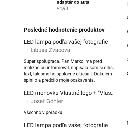
adaptér do auta
€4,90
Posledné hodnotenie produktov
LED lampa podľa vašej fotografie
Libusa Zvacova
|
Hodnotenie produktu je 5 z 5 hviezdičiek.
Super spolupraca. Pan Marko, ma pred
realizaciou informoval, napisala som si dlhsi
text, tak sme ho spolocne okresali. Dakujem
splnilo a predcilo moje ocakavania.
LED menovka Vlastné logo + “Vlastný text” – 45x10cm
Josef Göhler
|
Hodnotenie produktu je 5 z 5 hviezdičiek.
Všechno v pořádku
LED lampa podľa vašej fotografie