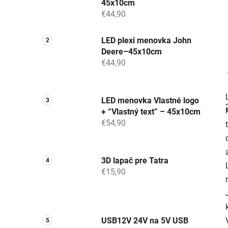
45x10cm
€44,90
LED plexi menovka John
Deere–45x10cm
€44,90
LED menovka Vlastné logo
+ “Vlastný text” – 45x10cm
j
€54,90
3D lapač pre Tatra
€15,90
USB12V 24V na 5V USB