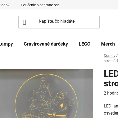
riadok
Poučenie o ochrane osobných údajov a používaní cookies
Lampy
Gravírované darčeky
LEGO
Merch
Domov
/
stromče
LED
str
Prieme
2 hodn
hodnot
LED la
produk
osvetle
je