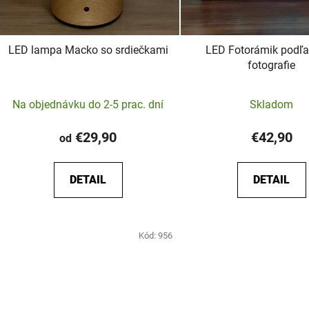
LED lampa Macko so srdiečkami
LED Fotorámik podľa
fotografie
Priemerné
Prieme
Na objednávku do 2-5 prac. dní
Skladom
hodnotenie
hodnot
produktu
produk
€29,90
€42,90
od
je
je
5,0
5,0
DETAIL
DETAIL
z
z
5
5
hviezdičiek.
hviezdič
Kód:
956