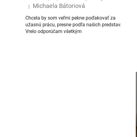
Michaela Bátoriová
|
Hodnotenie produktu je 5 z 5 hviezdičiek.
Chcela by som veľmi pekne poďakovať za
užasnú prácu, presne podľa našich predstav.
Vrelo odporúčam všetkým