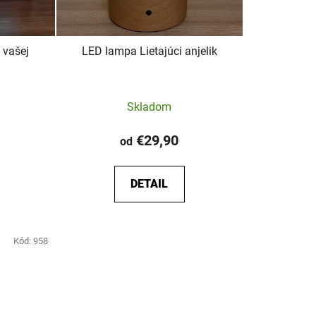
 vašej
LED lampa Lietajúci anjelik
rné
Priemerné
Skladom
enie
hodnotenie
tu
produktu
€29,90
od
je
5,0
DETAIL
z
5
iek.
hviezdičiek.
Kód:
958