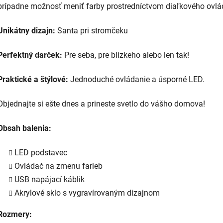
prípadne možnosť meniť farby prostredníctvom diaľkového ovlá
Unikátny dizajn:
Santa pri stromčeku
Perfektný darček:
Pre seba, pre blízkeho alebo len tak!
Praktické a štýlové:
Jednoduché ovládanie a úsporné LED.
Objednajte si ešte dnes a prineste svetlo do vášho domova!
Obsah balenia:
LED podstavec
Ovládač na zmenu farieb
USB napájací káblik
Akrylové sklo s vygravírovaným dizajnom
Rozmery: