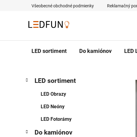
Prejsť
Všeobecné obchodné podmienky
Reklamačný po
na
obsah
LED sortiment
Do kamiónov
LED 
B
K
Preskočiť
LED sortiment
a
kategórie
o
t
č
LED Obrazy
e
n
g
LED Neóny
ý
ó
p
r
LED Fotorámy
i
a
e
n
Do kamiónov