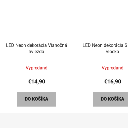
LED Neon dekorácia Vianočná
LED Neon dekorácia 
hviezda
vločka
Prieme
Vypredané
Vypredané
hodnot
produk
€14,90
€16,90
je
5,0
DO KOŠÍKA
DO KOŠÍKA
z
5
hviezdič