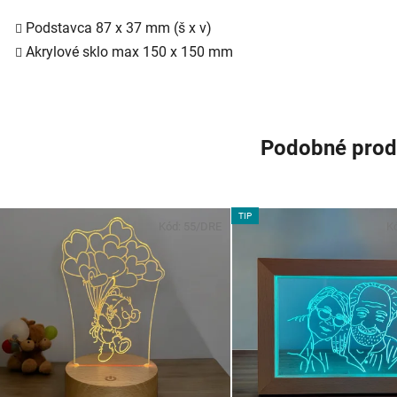
Podstavca 87 x 37 mm (š x v)
Akrylové sklo max 150 x 150 mm
Podobné prod
TIP
Kód:
55/DRE
K