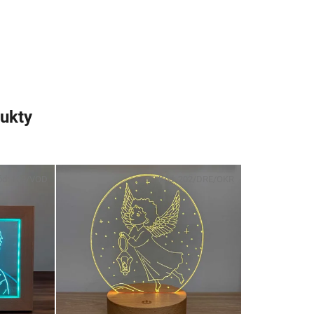
ukty
ód:
109/VOD
Kód:
202/DRE/OKR