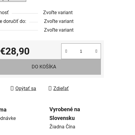
nosť
Zvoľte variant
 doručiť do:
Zvoľte variant
Zvoľte variant
€28,90
tková cena:
DO KOŠÍKA
Opýtať sa
Zdieľať
Vyrobené na
rma
Slovensku
ednávke
Žiadna Čína