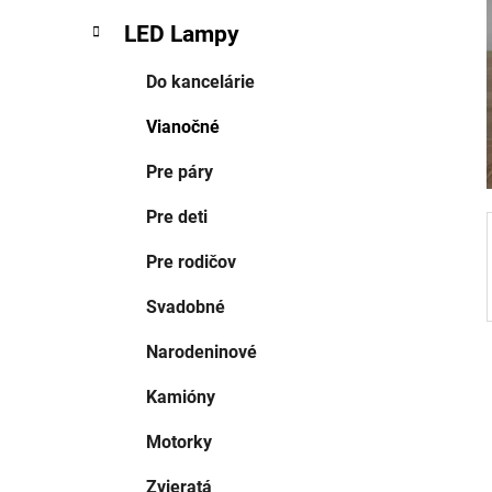
e
LED Lampy
l
Do kancelárie
Vianočné
Pre páry
Pre deti
Pre rodičov
Svadobné
Narodeninové
Kamióny
Motorky
Zvieratá