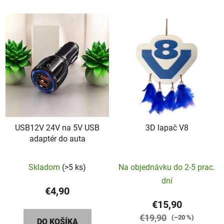
USB12V 24V na 5V USB
3D lapač V8
adaptér do auta
Skladom
(>5 ks)
Na objednávku do 2-5 prac.
dní
€4,90
€15,90
€19,90
(–20 %)
DO KOŠÍKA