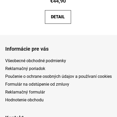
€44,90
DETAIL
Z
á
Informácie pre vás
p
ä
Všeobecné obchodné podmienky
t
Reklamačný poriadok
i
Poučenie o ochrane osobných údajov a používaní cookies
e
Formulár na odstúpenie od zmluvy
Reklamačný formulár
Hodnotenie obchodu