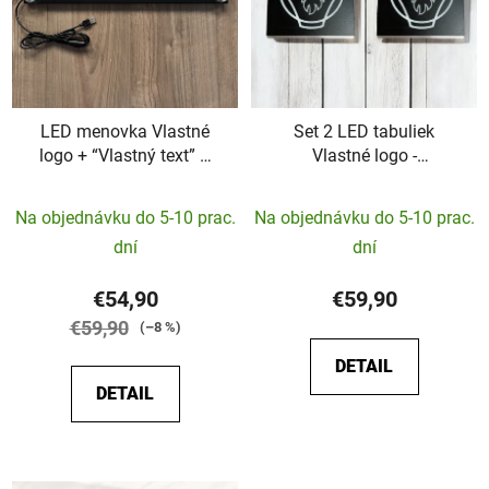
LED menovka Vlastné
Set 2 LED tabuliek
logo + “Vlastný text” –
Vlastné logo -
45x10cm
160x150mm
Priemerné
Priemerné
Na objednávku do 5-10 prac.
Na objednávku do 5-10 prac.
hodnotenie
hodnotenie
dní
dní
produktu
produktu
je
je
€54,90
€59,90
5,0
5,0
€59,90
(–8 %)
z
z
DETAIL
5
5
DETAIL
hviezdičiek.
hviezdičiek.