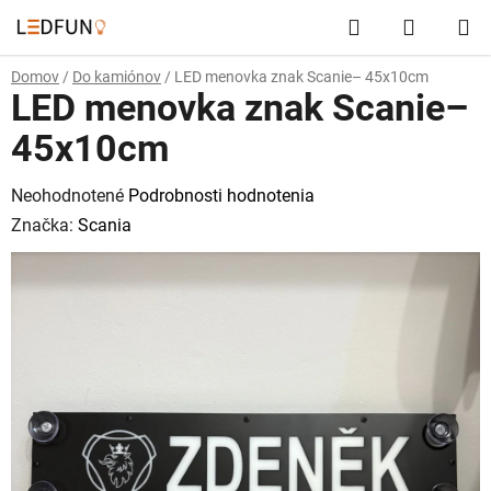
Prejsť
Hľadať
NÁKUP
na
obsah
KOŠÍK
Domov
/
Do kamiónov
/
LED menovka znak Scanie– 45x10cm
LED menovka znak Scanie–
45x10cm
Priemerné
Neohodnotené
Podrobnosti hodnotenia
hodnotenie
Značka:
Scania
produktu
je
0,0
z
5
hviezdičiek.