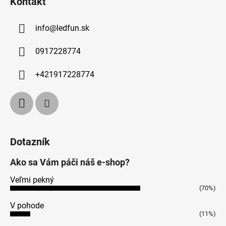
Kontakt
info
@
ledfun.sk
0917228774
+421917228774
Dotazník
Ako sa Vám páči náš e-shop?
Veľmi pekný
(70%)
V pohode
(11%)