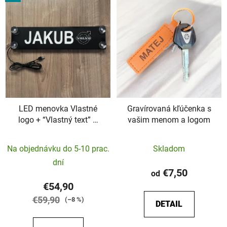
LED menovka Vlastné
Gravírovaná kľúčenka s
logo + “Vlastný text” –
vašim menom a logom
45x10cm
Priemerné
Na objednávku do 5-10 prac.
Skladom
hodnotenie
dní
produktu
€7,50
od
je
€54,90
5,0
€59,90
(–8 %)
DETAIL
z
5