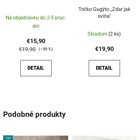
Tričko Gugýto ,,Zdar jak
sviňa"
Na objednávku do 2-5 prac.
dní
Priemerné
Skladom
(2 ks)
hodnotenie
€15,90
produktu
€19,90
€19,90
(–20 %)
je
5,0
DETAIL
DETAIL
z
5
hviezdičiek.
Podobné produkty
TIP