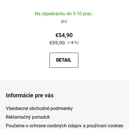
Na objednávku do 5-10 prac.
dní
€54,90
€59,90
(–8 %)
DETAIL
Z
á
Informácie pre vás
p
ä
Všeobecné obchodné podmienky
t
Reklamačný poriadok
i
Poučenie o ochrane osobných údajov a používaní cookies
e