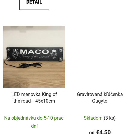
DETAIL
hviezdičiek.
LED menovka King of
Gravírovaná kľúčenka
the road– 45x10cm
Gugýto
Priemerné
Na objednávku do 5-10 prac.
Skladom
(3 ks)
hodnotenie
dní
produktu
€4,50
od