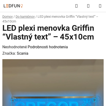
Prejsť
Hľadať
NÁKUP
na
obsah
KOŠÍK
Domov
/
Do kamiónov
/
LED plexi menovka Griffin “Vlastný text” –
45x10cm
LED plexi menovka Griffin
“Vlastný text” – 45x10cm
Priemerné
Neohodnotené
Podrobnosti hodnotenia
hodnotenie
Značka:
Scania
produktu
je
0,0
z
5
hviezdičiek.