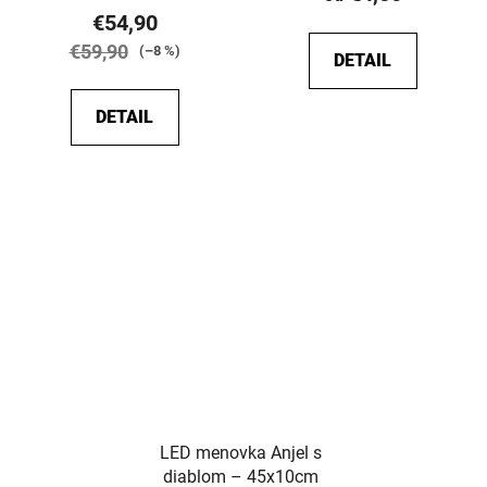
je
€54,90
5,0
€59,90
(–8 %)
DETAIL
z
5
DETAIL
hviezdičiek.
LED menovka Anjel s
diablom – 45x10cm