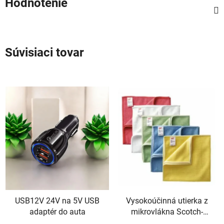
Hodnotenie
Súvisiaci tovar
USB12V 24V na 5V USB
Vysokoúčinná utierka z
adaptér do auta
mikrovlákna Scotch-
Brite-360mm x 360mm