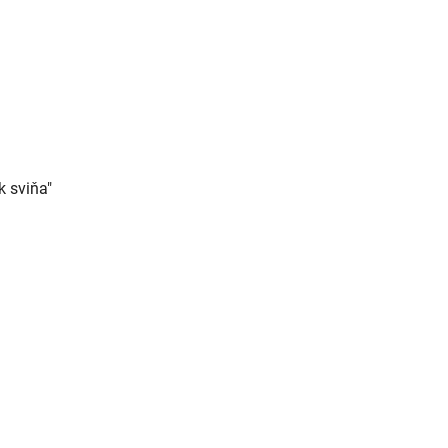
k sviňa"
rné
enie
tu
iek.