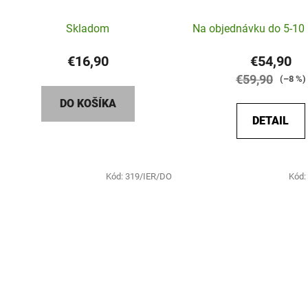
spomienka
Prieme
Skladom
Na objednávku do 5-10 
hodnot
produk
€16,90
€54,90
je
€59,90
(–8 %)
5,0
DO KOŠÍKA
z
DETAIL
5
hviezdič
Kód:
319/IER/DO
Kód: