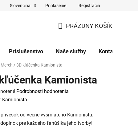
Prihlásenie
Registrácia
Slovenčina
Formulár na odstúpenie od zmluvy
Reklamačný formulár
PRÁZDNY KOŠÍK
NÁKUPNÝ
KOŠÍK
Príslušenstvo
Naše služby
Kontakty
Merch
/
3D kľúčenka Kamionista
kľúčenka Kamionista
rné
notené
Podrobnosti hodnotenia
enie
:
Kamionista
tu
 prívesok od večne vysmiateho Kamionistu.
 doplnok pre každého fanúšika jeho tvorby!