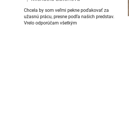
Hodnotenie produktu je 5 z 5 hviezdičiek.
Chcela by som veľmi pekne poďakovať za
užasnú prácu, presne podľa našich predstav.
Vrelo odporúčam všetkým