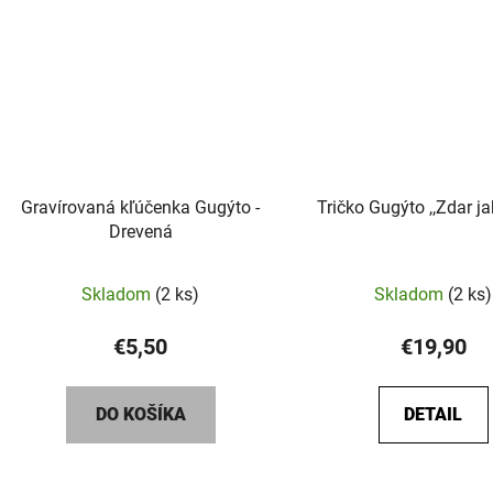
Gravírovaná kľúčenka Gugýto -
Tričko Gugýto ,,Zdar ja
Drevená
Prieme
Skladom
(2 ks)
Skladom
(2 ks)
hodnot
produk
€5,50
€19,90
je
5,0
DO KOŠÍKA
DETAIL
z
5
hviezdič