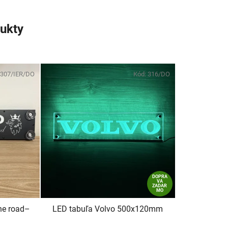
ukty
307/IER/DO
Kód:
316/DO
DOPRA
VA
ZADAR
MO
he road–
LED tabuľa Volvo 500x120mm