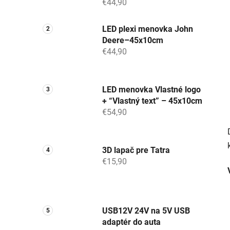
€44,90
LED plexi menovka John
Deere–45x10cm
€44,90
LED menovka Vlastné logo
+ “Vlastný text” – 45x10cm
€54,90
3D lapač pre Tatra
€15,90
USB12V 24V na 5V USB
adaptér do auta