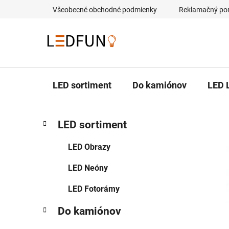
Prejsť
Všeobecné obchodné podmienky
Reklamačný po
na
obsah
LED sortiment
Do kamiónov
LED 
B
K
Preskočiť
LED sortiment
a
kategórie
o
t
č
LED Obrazy
e
n
g
LED Neóny
ý
ó
p
r
LED Fotorámy
i
a
e
n
Do kamiónov
e