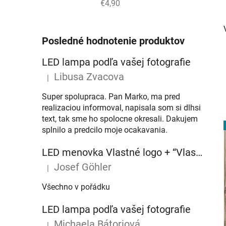
€4,90
Posledné hodnotenie produktov
LED lampa podľa vašej fotografie
Libusa Zvacova
|
Hodnotenie produktu je 5 z 5 hviezdičiek.
Super spolupraca. Pan Marko, ma pred
realizaciou informoval, napisala som si dlhsi
text, tak sme ho spolocne okresali. Dakujem
splnilo a predcilo moje ocakavania.
LED menovka Vlastné logo + “Vlastný text” – 45x10cm
Josef Göhler
|
Hodnotenie produktu je 5 z 5 hviezdičiek.
Všechno v pořádku
LED lampa podľa vašej fotografie
Michaela Bátoriová
|