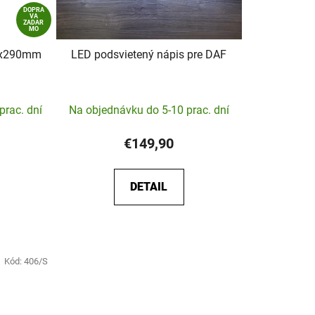
DOPRA
VA
ZADAR
MO
00x290mm
LED podsvietený nápis pre DAF
Priemerné
prac. dní
Na objednávku do 5-10 prac. dní
hodnotenie
produktu
€149,90
je
5,0
DETAIL
z
5
hviezdičiek.
Kód:
406/S