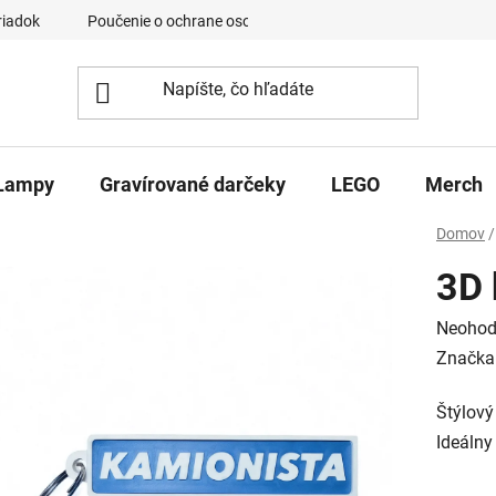
riadok
Poučenie o ochrane osobných údajov a používaní cookies
Lampy
Gravírované darčeky
LEGO
Merch
Domov
/
3D 
Prieme
Neohod
hodnot
Značka
produk
Štýlový
je
Ideálny
0,0
z