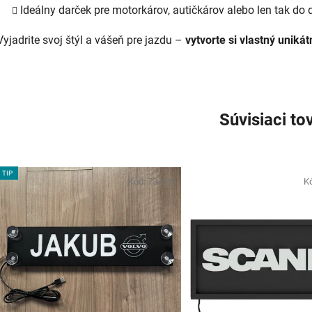
Ideálny darček pre motorkárov, autičkárov alebo len tak do
Vyjadrite svoj štýl a vášeň pre jazdu –
vytvorte si vlastný uniká
Súvisiaci to
TIP
Kód:
73/CIE
K