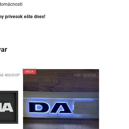
 domácnosti
tny prívesok ešte dnes!
var
AKCIA
ód:
403/DOP
Kód:
79/STA5