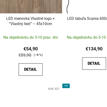
LED menovka Vlastné logo +
LED tabuľa Scania 6
“Vlastný text” – 45x10cm
Priemerné
Na objednávku do 5-10 prac. dní
Na objednávku do 5-10 
hodnotenie
produktu
€54,90
€134,90
je
€59,90
(–8 %)
5,0
DETAIL
z
DETAIL
5
hviezdičiek.
TIP
Kód:
421