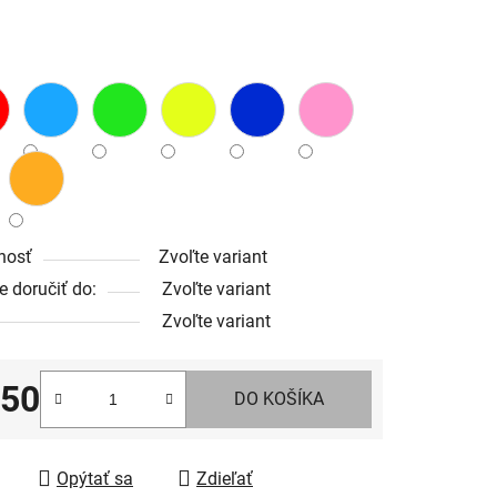
iek.
nosť
Zvoľte variant
 doručiť do:
Zvoľte variant
Zvoľte variant
,50
DO KOŠÍKA
tková cena:
Opýtať sa
Zdieľať