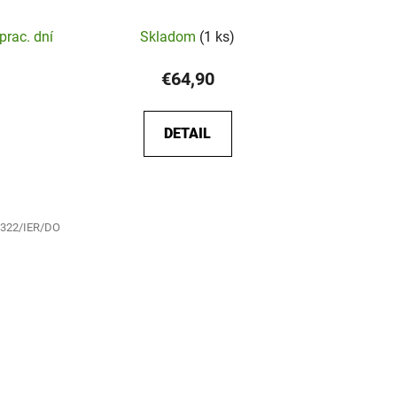
rné
prac. dní
Skladom
(1 ks)
enie
tu
€64,90
DETAIL
iek.
322/IER/DO