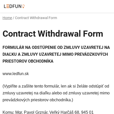
Skip
to
content
Home
/
Contract Withdrawal Form
Contract Withdrawal Form
FORMULÁR NA ODSTÚPENIE OD ZMLUVY UZAVRETEJ NA
DIAĽKU A ZMLUVY UZAVRETEJ MIMO PREVÁDZKOVÝCH
PRIESTOROV OBCHODNÍKA
www.ledfun.sk
(Vyplňte a zašlite tento formulár, len ak si želáte odstúpiť od
zmluvy uzavretej na diaľku alebo od zmluvy uzavretej mimo
prevádzkových priestorov obchodníka.)
Komu: Mgr. Pavol Grznár, Veľký Harčáš 68, 945 01