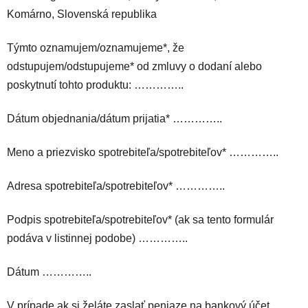
Komárno, Slovenská republika
Týmto oznamujem/oznamujeme*, že
odstupujem/odstupujeme* od zmluvy o dodaní alebo
poskytnutí tohto produktu: …………..
Dátum objednania/dátum prijatia* …………..
Meno a priezvisko spotrebiteľa/spotrebiteľov* …………..
Adresa spotrebiteľa/spotrebiteľov* …………..
Podpis spotrebiteľa/spotrebiteľov* (ak sa tento formulár
podáva v listinnej podobe) …………..
Dátum …………..
V prípade ak si želáte zaslať peniaze na bankový účet