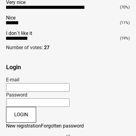
Very nice
(70%)
Nice
(11%)
I don´t like it
(19%)
Number of votes:
27
Login
E-mail
Password
LOGIN
New registration
Forgotten password
or