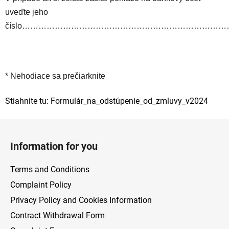
uveďte jeho
číslo………………………………………………………………
* Nehodiace sa prečiarknite
Stiahnite tu: Formulár_na_odstúpenie_od_zmluvy_v2024
F
o
Information for you
o
t
Terms and Conditions
e
Complaint Policy
r
Privacy Policy and Cookies Information
Contract Withdrawal Form