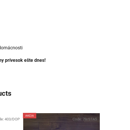
 domácnosti
tny prívesok ešte dnes!
ucts
AKCIA
de:
403/DOP
Code:
79/STA5