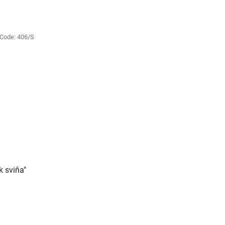
out
of
5
Code:
406/S
stars.
k sviňa"
e