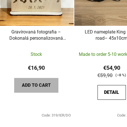
Gravírovaná fotografia –
LED nameplate King 
Dokonalá personalizovaná
road– 45x10c
spomienka
The
Stock
Made to order 5-10 wor
averag
product
€16,90
€54,90
rating
€59,90
(–8 %)
is
ADD TO CART
5,0
DETAIL
out
of
5
Code:
319/IER/DO
Code:
stars.