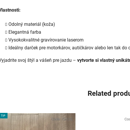
Vlastnosti:
Odolný materiál (koža)
Elegantná farba
Vysokokvalitné gravírovanie laserom
Ideálny darček pre motorkárov, autičkárov alebo len tak do
Vyjadrite svoj štýl a vášeň pre jazdu –
vytvorte si vlastný uniká
Related prod
TIP
Code:
73/CIE
Co