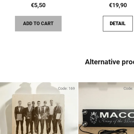
product
€5,50
€19,90
rating
is
ADD TO CART
DETAIL
5,0
out
of
5
stars.
Alternative pr
Code:
169
Code: