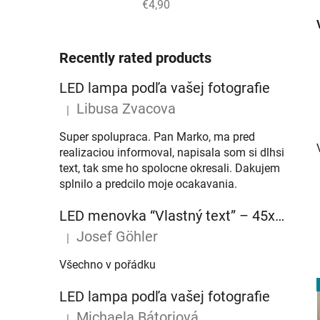
€4,90
Recently rated products
LED lampa podľa vašej fotografie
Libusa Zvacova
|
The product rating is 5 out of 5 stars.
Super spolupraca. Pan Marko, ma pred
realizaciou informoval, napisala som si dlhsi
text, tak sme ho spolocne okresali. Dakujem
splnilo a predcilo moje ocakavania.
LED menovka “Vlastný text” – 45x10cm
Josef Göhler
|
The product rating is 5 out of 5 stars.
Všechno v pořádku
LED lampa podľa vašej fotografie
Michaela Bátoriová
|