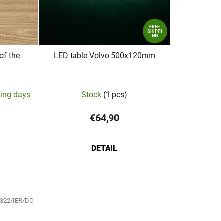
FREE
SHIPPI
NG
of the
LED table Volvo 500x120mm
m
king days
Stock
(1 pcs)
e
€64,90
DETAIL
322/IER/DO