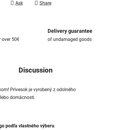
Ask
Share
Delivery guarantee
r over 50€
of undamaged goods
Discussion
skom! Prívesok je vyrobený z odolného
alebo domácnosti.
go podľa vlastného výberu
.