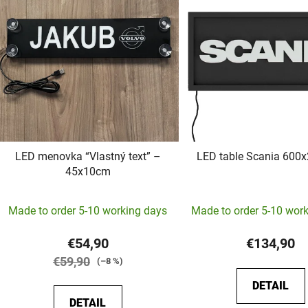
LED menovka “Vlastný text” –
LED table Scania 60
45x10cm
The
Made to order 5-10 working days
Made to order 5-10 wor
average
product
€54,90
€134,90
rating
€59,90
(–8 %)
is
DETAIL
5,0
DETAIL