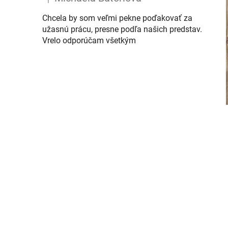
The product rating is 5 out of 5 stars.
Chcela by som veľmi pekne poďakovať za
užasnú prácu, presne podľa našich predstav.
Vrelo odporúčam všetkým