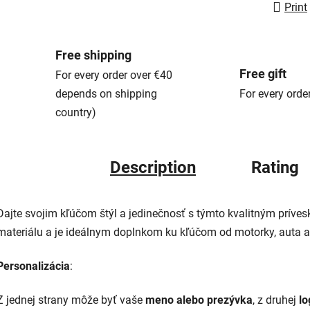
Print
Free shipping
Free gift
For every order over €40
depends on shipping
For every orde
country)
Description
Rating
Dajte svojim kľúčom štýl a jedinečnosť s týmto kvalitným príve
materiálu a je ideálnym doplnkom ku kľúčom od motorky, auta 
Personalizácia
:
Z jednej strany môže byť vaše
meno alebo prezývka
, z druhej
lo