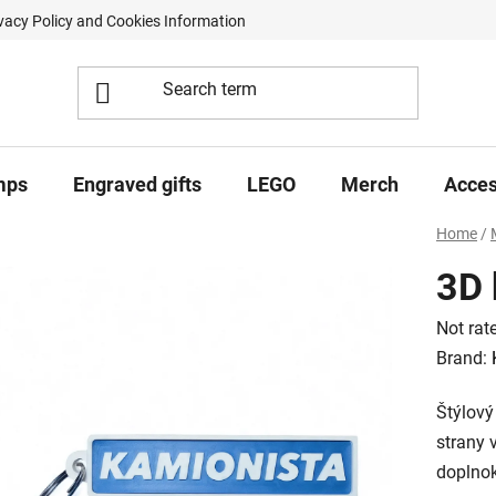
vacy Policy and Cookies Information
Contract Withdrawal Form
mps
Engraved gifts
LEGO
Merch
Acces
Home
/
3D 
The
Not rat
averag
Brand:
product
Štýlový
rating
strany 
is
doplnok
0,0