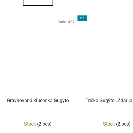
out
of
5
TIP
Code:
421
stars.
Gravírovaná kľúčenka Gugýto
Tričko Gugýto ,,Zdar ja
The
Stock
(2 pcs)
Stock
(2 pcs)
averag