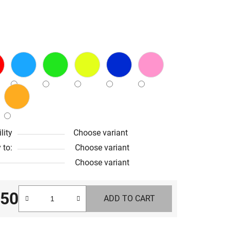
lity
Choose variant
 to:
Choose variant
Choose variant
,50
ADD TO CART
e price: