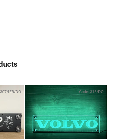
oducts
307/IER/DO
Code:
316/DO