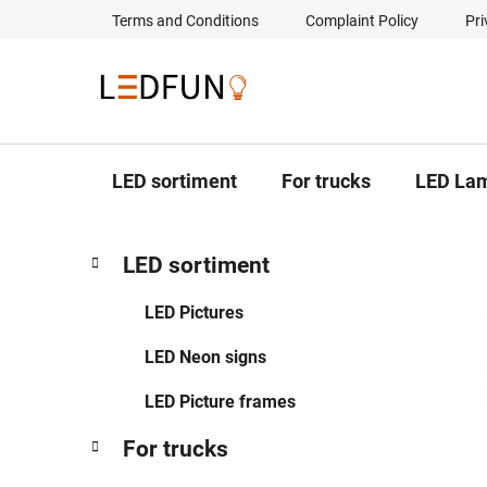
Skip
Terms and Conditions
Complaint Policy
Pri
to
content
LED sortiment
For trucks
LED La
S
C
Skip
LED sortiment
a
categories
i
t
d
LED Pictures
e
e
g
LED Neon signs
b
o
a
r
LED Picture frames
i
r
e
For trucks
s