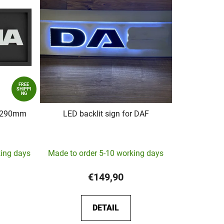
FREE
SHIPPI
NG
0x290mm
LED backlit sign for DAF
The
king days
Made to order 5-10 working days
average
product
€149,90
rating
is
DETAIL
5,0