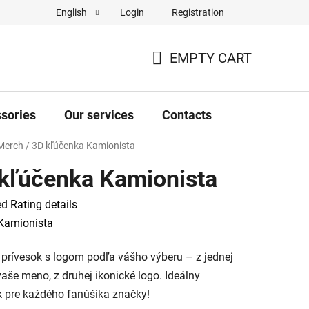
Login
Registration
English
Complaint Form
Store rating
EMPTY CART
SHOPPING
CART
sories
Our services
Contacts
Merch
/
3D kľúčenka Kamionista
kľúčenka Kamionista
ed
Rating details
e
Kamionista
 prívesok s logom podľa vášho výberu – z jednej
vaše meno, z druhej ikonické logo. Ideálny
 pre každého fanúšika značky!